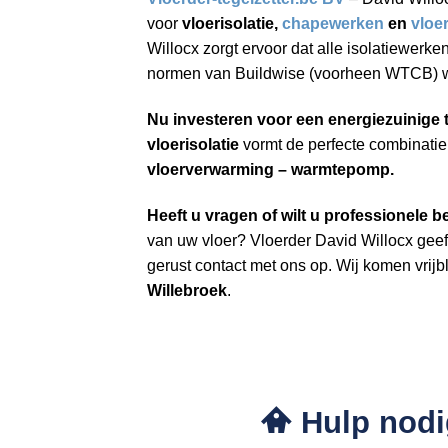
voor
vloerisolatie,
chapewerken
en
vloe
Willocx zorgt ervoor dat alle isolatiewerk
normen van Buildwise (voorheen WTCB) w
Nu investeren voor een energiezuinige
vloerisolatie
vormt de perfecte combinati
vloerverwarming – warmtepomp.
Heeft u vragen of wilt u professionele b
van uw vloer? Vloerder David Willocx geeft
gerust contact met ons op. Wij komen vrijbli
Willebroek
.
Hulp nodig