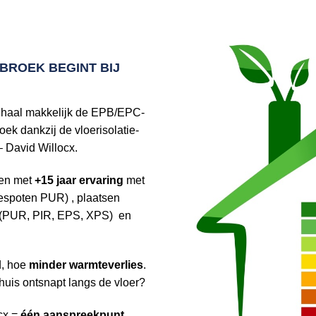
EBROEK
BEGINT BIJ
haal makkelijk de EPB/EPC-
ek dankzij de vloerisolatie-
– David Willocx.
ken met
+15 jaar ervaring
met
espoten PUR) , plaatsen
n (PUR, PIR, EPS, XPS) en
d, hoe
minder warmteverlies
.
 huis ontsnapt langs de vloer?
cx =
één aanspreekpunt