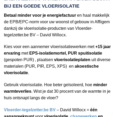
BIJ EEN
GOEDE VLOERISOLATIE
Betaal minder voor je energiefactuur
en haal makkelijk
de EPB/EPC-norm voor uw woonst of gebouw in Affligem
dankzij de vloerisolatie-producten van Vloerder-
tegelzetter.be BV – David Willocx.
Kies voor een aannemer vloerisolatiewerken met
+15 jaar
ervaring
met
EPS-isolatiemortel, PUR spuitisolatie
(gespoten PUR) , plaatsen
vloerisolatieplaten
uit diverse
materialen (PUR, PIR, EPS, XPS) en
akoestische
vloerisolatie
.
Gebruik vloerisolatie. Hoe beter geïsoleerd, hoe
minder
warmteverlies
. Wist je dat 30 procent van de warmte in je
huis ontsnapt langs de vloer?
Vloerder-tegelzetter.be BV
– David Willocx =
één
aanspreekpunt
voor
vloerisolatie,
chapewerken
en