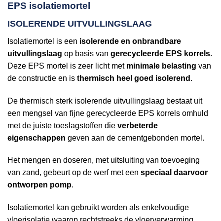
EPS isolatiemortel
ISOLERENDE UITVULLINGSLAAG
Isolatiemortel is een
isolerende en onbrandbare
uitvullingslaag
op basis van
gerecycleerde EPS korrels
.
Deze EPS mortel is zeer licht met
minimale belasting
van
de constructie en is
thermisch heel goed isolerend
.
De thermisch sterk isolerende uitvullingslaag bestaat uit
een mengsel van fijne gerecycleerde EPS korrels omhuld
met de juiste toeslagstoffen die
verbeterde
eigenschappen
geven aan de cementgebonden mortel.
Het mengen en doseren, met uitsluiting van toevoeging
van zand, gebeurt op de werf met een
speciaal daarvoor
ontworpen pomp
.
Isolatiemortel kan gebruikt worden als enkelvoudige
vloerisolatie waarop rechtstreeks de vloerverwarming