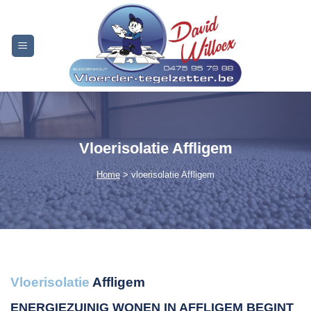
Skip
to
content
Vloerisolatie Affligem
Home
> vloerisolatie Affligem
Vloerisolatie
Affligem
ENERGIEZUINIG WONEN IN AFFLIGEM
BEGINT