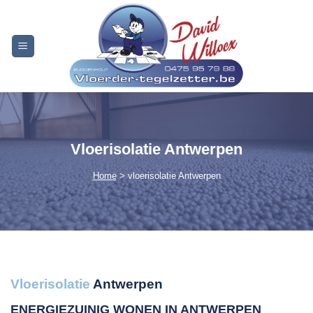
Skip
to
content
Vloerisolatie Antwerpen
Home
> vloerisolatie Antwerpen
Vloerisolatie
Antwerpen
ENERGIEZUINIG WONEN IN ANTWERPEN