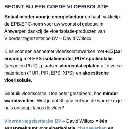
BEGINT BIJ EEN
GOEDE VLOERISOLATIE
Betaal minder voor je energiefactuur
en haal makkelijk
de EPB/EPC-norm voor uw woonst of gebouw in
Antwerpen dankzij de vloerisolatie-producten van
Vloerder-tegelzetter.be BV – David Willocx.
Kies voor een aannemer vloerisolatiewerken met
+15 jaar
ervaring
met
EPS-isolatiemortel, PUR spuitisolatie
(gespoten PUR) , plaatsen
vloerisolatieplaten
uit diverse
materialen (PUR, PIR, EPS, XPS) en
akoestische
vloerisolatie
.
Gebruik vloerisolatie. Hoe beter geïsoleerd, hoe
minder
warmteverlies
. Wist je dat 30 procent van de warmte in je
huis ontsnapt langs de vloer?
Vloerder-tegelzetter.be BV
– David Willocx =
één
aanspreekpunt
voor
vloerisolatie,
chapewerken
en