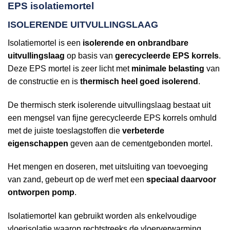
EPS isolatiemortel
ISOLERENDE UITVULLINGSLAAG
Isolatiemortel is een
isolerende en onbrandbare
uitvullingslaag
op basis van
gerecycleerde EPS korrels
.
Deze EPS mortel is zeer licht met
minimale belasting
van
de constructie en is
thermisch heel goed isolerend
.
De thermisch sterk isolerende uitvullingslaag bestaat uit
een mengsel van fijne gerecycleerde EPS korrels omhuld
met de juiste toeslagstoffen die
verbeterde
eigenschappen
geven aan de cementgebonden mortel.
Het mengen en doseren, met uitsluiting van toevoeging
van zand, gebeurt op de werf met een
speciaal daarvoor
ontworpen pomp
.
Isolatiemortel kan gebruikt worden als enkelvoudige
vloerisolatie waarop rechtstreeks de vloerverwarming