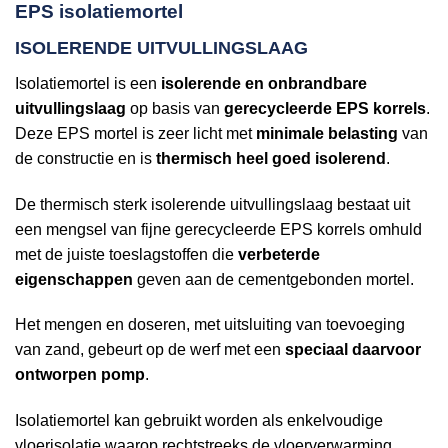
EPS isolatiemortel
ISOLERENDE UITVULLINGSLAAG
Isolatiemortel is een
isolerende en onbrandbare
uitvullingslaag
op basis van
gerecycleerde EPS korrels
.
Deze EPS mortel is zeer licht met
minimale belasting
van
de constructie en is
thermisch heel goed isolerend
.
De thermisch sterk isolerende uitvullingslaag bestaat uit
een mengsel van fijne gerecycleerde EPS korrels omhuld
met de juiste toeslagstoffen die
verbeterde
eigenschappen
geven aan de cementgebonden mortel.
Het mengen en doseren, met uitsluiting van toevoeging
van zand, gebeurt op de werf met een
speciaal daarvoor
ontworpen pomp
.
Isolatiemortel kan gebruikt worden als enkelvoudige
vloerisolatie waarop rechtstreeks de vloerverwarming