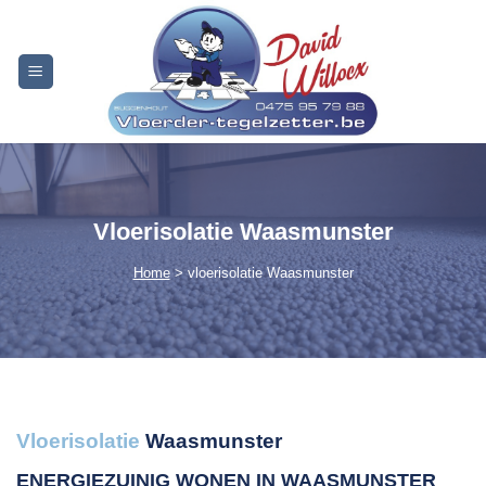
Skip
to
content
Vloerisolatie Waasmunster
Home
> vloerisolatie Waasmunster
Vloerisolatie
Waasmunster
ENERGIEZUINIG WONEN IN WAASMUNSTER