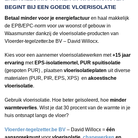
BEGINT BIJ EEN
GOEDE VLOERISOLATIE
Betaal minder voor je energiefactuur
en haal makkelijk
de EPB/EPC-norm voor uw woonst of gebouw in
Waasmunster dankzij de vloerisolatie-producten van
Vloerder-tegelzetter.be BV – David Willocx.
Kies voor een aannemer vloerisolatiewerken met
+15 jaar
ervaring
met
EPS-isolatiemortel, PUR spuitisolatie
(gespoten PUR) , plaatsen
vloerisolatieplaten
uit diverse
materialen (PUR, PIR, EPS, XPS) en
akoestische
vloerisolatie
.
Gebruik vloerisolatie. Hoe beter geïsoleerd, hoe
minder
warmteverlies
. Wist je dat 30 procent van de warmte in je
huis ontsnapt langs de vloer?
Vloerder-tegelzetter.be BV
– David Willocx =
één
aanspreekpunt
voor
vloerisolatie,
chapewerken
en