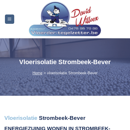
Skip
to
content
Vloerisolatie Strombeek-Bever
Home
> vloerisolatie Strombeek-Bever
Vloerisolatie
Strombeek-Bever
ENERGIEZUINIG WONEN IN STROMBEEK-