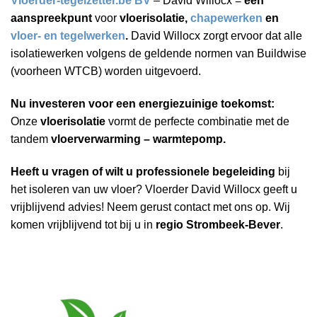
Vloerder-tegelzetter.be BV
– David Willocx =
één
aanspreekpunt
voor
vloerisolatie,
chapewerken
en
vloer- en tegelwerken
.
David Willocx zorgt ervoor dat alle
isolatiewerken volgens de geldende normen van Buildwise
(voorheen WTCB) worden uitgevoerd.
Nu investeren voor een energiezuinige toekomst:
Onze
vloerisolatie
vormt de perfecte combinatie met de
tandem
vloerverwarming – warmtepomp.
Heeft u vragen of wilt u professionele begeleiding
bij
het isoleren van uw vloer? Vloerder David Willocx geeft u
vrijblijvend advies! Neem gerust contact met ons op. Wij
komen vrijblijvend tot bij u in
regio Strombeek-Bever
.