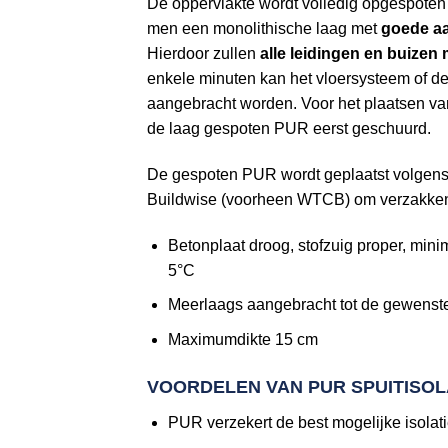
De oppervlakte wordt volledig opgespote
men een monolithische laag met
goede aa
Hierdoor zullen
alle leidingen en buizen
enkele minuten kan het vloersysteem of d
aangebracht worden. Voor het plaatsen va
de laag gespoten PUR eerst geschuurd.
De gespoten PUR wordt geplaatst volgen
Buildwise (voorheen WTCB) om verzakken
Betonplaat droog, stofzuig proper, min
5°C
Meerlaags aangebracht tot de gewenste
Maximumdikte 15 cm
VOORDELEN VAN PUR SPUITISOL
PUR verzekert de best mogelijke isola