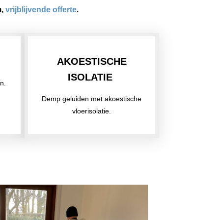
m,
vrijblijvende offerte
.
AKOESTISCHE
ISOLATIE
n.
Demp geluiden met akoestische
vloerisolatie.