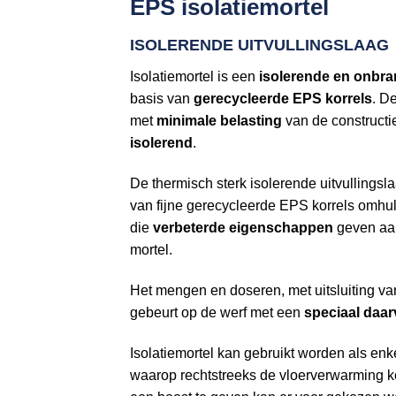
EPS isolatiemortel
ISOLERENDE UITVULLINGSLAAG
Isolatiemortel is een
isolerende en onbra
basis van
gerecycleerde EPS korrels
. D
met
minimale belasting
van de constructi
isolerend
.
De thermisch sterk isolerende uitvullingsl
van fijne gerecycleerde EPS korrels omhuld
die
verbeterde eigenschappen
geven aa
mortel.
Het mengen en doseren, met uitsluiting v
gebeurt op de werf met een
speciaal daa
Isolatiemortel kan gebruikt worden als enk
waarop rechtstreeks de vloerverwarming k