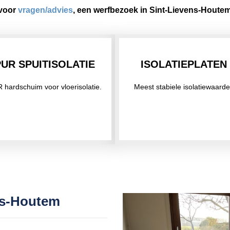
 voor
vragen/advies
, een werfbezoek in Sint-Lievens-Houte
PUR SPUITISOLATIE
ISOLATIEPLATEN
 hardschuim voor vloerisolatie.
Meest stabiele isolatiewaarde
ens-Houtem