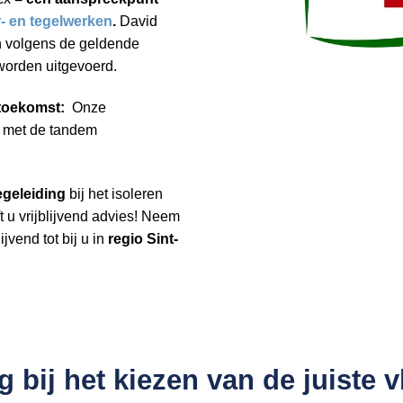
r- en tegelwerken
.
David
en volgens de geldende
orden uitgevoerd.
 toekomst:
Onze
e met de tandem
egeleiding
bij het isoleren
 u vrijblijvend advies! Neem
jvend tot bij u in
regio Sint-
 bij het kiezen van de juiste v