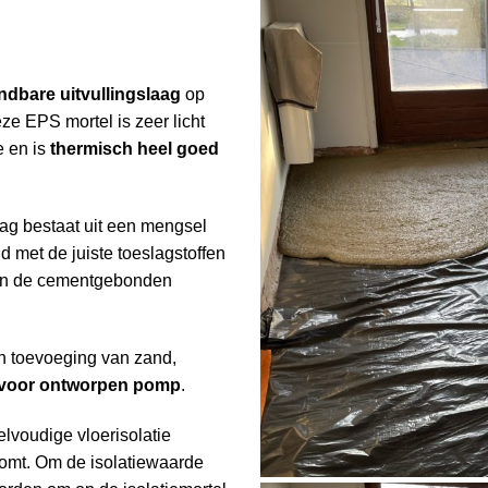
ndbare uitvullingslaag
op
eze EPS mortel is zeer licht
e en is
thermisch heel goed
aag bestaat uit een mengsel
 met de juiste toeslagstoffen
n de cementgebonden
an toevoeging van zand,
rvoor ontworpen pomp
.
elvoudige vloerisolatie
omt. Om de isolatiewaarde