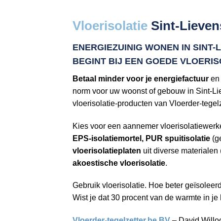
Vloerisolatie
Sint-Lieve
ENERGIEZUINIG WONEN IN SINT-
BEGINT BIJ EEN
GOEDE VLOERIS
Betaal minder voor je energiefactuur
en 
norm voor uw woonst of gebouw in Sint-L
vloerisolatie-producten van Vloerder-tegel
Kies voor een aannemer vloerisolatiewer
EPS-isolatiemortel, PUR spuitisolatie
(g
vloerisolatieplaten
uit diverse materiale
akoestische vloerisolatie
.
Gebruik vloerisolatie. Hoe beter geïsoleer
Wist je dat 30 procent van de warmte in je
Vloerder-tegelzetter.be BV
– David Willo