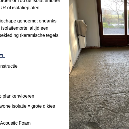
orden om op de isolatiemortel
R of isolatieplaten.
latiechape genoemd; ondanks
solatiemortel altijd een
bekleding (keramische tegels,
EL
nstructie
op plankenvloeren
one isolatie = grote diktes
t Acoustic Foam