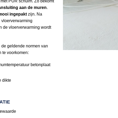
n met PUR schuim. Zo bekomt
nsluiting aan de muren
.
 mooi ingepakt
zijn. Na
e vloerverwarming
n de vloerverwarming wordt
s de geldende normen van
 te voorkomen:
imumtemperatuur betonplaat
 dikte
ATIE
tiewaarde