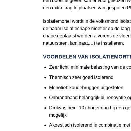
een boost te geven kan er voor gekozen w
een extra laag te plaatsen van gespoten PU
Isolatiemortel wordt in de volksmond iso
de naam isolatiechape moet er op de laag i
chape geplaatst worden alvorens de vloer
natuursteen, laminaat,…) te installeren.
VOORDELEN VAN ISOLATIEMORT
Zeer licht: minimale belasting van de co
Thermisch zeer goed isolerend
Monoliet: koudebruggen uitgesloten
Onbrandbaar: belangrijk bij renovatie 
Drukvastheid: 10x hoger dan bij een gew
mogelijk
Akoestisch isolerend in combinatie me