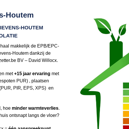
ns-Houtem
LIEVENS-HOUTEM
OLATIE
haal makkelijk de EPB/EPC-
ievens-Houtem dankzij de
zetter.be BV – David Willocx.
ken met
+15 jaar ervaring
met
espoten PUR) , plaatsen
n (PUR, PIR, EPS, XPS) en
d, hoe
minder warmteverlies
.
 huis ontsnapt langs de vloer?
cx =
één aanspreekpunt