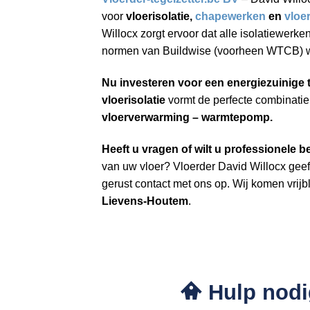
voor
vloerisolatie,
chapewerken
en
vloe
Willocx zorgt ervoor dat alle isolatiewerk
normen van Buildwise (voorheen WTCB) w
Nu investeren voor een energiezuinige
vloerisolatie
vormt de perfecte combinati
vloerverwarming – warmtepomp.
Heeft u vragen of wilt u professionele b
van uw vloer? Vloerder David Willocx geeft
gerust contact met ons op. Wij komen vrijbli
Lievens-Houtem
.
Hulp nodig