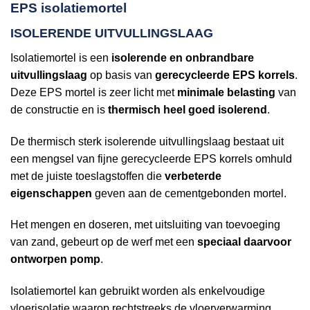
EPS isolatiemortel
ISOLERENDE UITVULLINGSLAAG
Isolatiemortel is een
isolerende en onbrandbare
uitvullingslaag
op basis van
gerecycleerde EPS korrels
.
Deze EPS mortel is zeer licht met
minimale belasting
van
de constructie en is
thermisch heel goed isolerend
.
De thermisch sterk isolerende uitvullingslaag bestaat uit
een mengsel van fijne gerecycleerde EPS korrels omhuld
met de juiste toeslagstoffen die
verbeterde
eigenschappen
geven aan de cementgebonden mortel.
Het mengen en doseren, met uitsluiting van toevoeging
van zand, gebeurt op de werf met een
speciaal daarvoor
ontworpen pomp
.
Isolatiemortel kan gebruikt worden als enkelvoudige
vloerisolatie waarop rechtstreeks de vloerverwarming