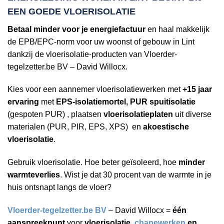
EEN
GOEDE VLOERISOLATIE
Betaal minder voor je energiefactuur
en haal makkelijk
de EPB/EPC-norm voor uw woonst of gebouw in Lint
dankzij de vloerisolatie-producten van Vloerder-
tegelzetter.be BV – David Willocx.
Kies voor een aannemer vloerisolatiewerken met
+15 jaar
ervaring
met
EPS-isolatiemortel, PUR spuitisolatie
(gespoten PUR) , plaatsen
vloerisolatieplaten
uit diverse
materialen (PUR, PIR, EPS, XPS) en
akoestische
vloerisolatie
.
Gebruik vloerisolatie. Hoe beter geïsoleerd, hoe
minder
warmteverlies
. Wist je dat 30 procent van de warmte in je
huis ontsnapt langs de vloer?
Vloerder-tegelzetter.be BV
– David Willocx =
één
aanspreekpunt
voor
vloerisolatie,
chapewerken
en