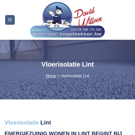
Skip
to
content
Vloerisolatie Lint
Home
> vloerisolatie Lint
Vloerisolatie
Lint
ENERGIEZUINIG WONEN IN LINT
BEGINT BIJ