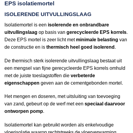
EPS isolatiemortel
ISOLERENDE UITVULLINGSLAAG
Isolatiemortel is een
isolerende en onbrandbare
uitvullingslaag
op basis van
gerecycleerde EPS korrels
.
Deze EPS mortel is zeer licht met
minimale belasting
van
de constructie en is
thermisch heel goed isolerend
.
De thermisch sterk isolerende uitvullingslaag bestaat uit
een mengsel van fijne gerecycleerde EPS korrels omhuld
met de juiste toeslagstoffen die
verbeterde
eigenschappen
geven aan de cementgebonden mortel.
Het mengen en doseren, met uitsluiting van toevoeging
van zand, gebeurt op de werf met een
speciaal daarvoor
ontworpen pomp
.
Isolatiemortel kan gebruikt worden als enkelvoudige
vloerisolatie waarop rechtstreeks de vloerverwarming