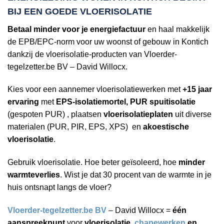
BIJ EEN
GOEDE VLOERISOLATIE
Betaal minder voor je energiefactuur
en haal makkelijk
de EPB/EPC-norm voor uw woonst of gebouw in Kontich
dankzij de vloerisolatie-producten van Vloerder-
tegelzetter.be BV – David Willocx.
Kies voor een aannemer vloerisolatiewerken met
+15 jaar
ervaring
met
EPS-isolatiemortel, PUR spuitisolatie
(gespoten PUR) , plaatsen
vloerisolatieplaten
uit diverse
materialen (PUR, PIR, EPS, XPS) en
akoestische
vloerisolatie
.
Gebruik vloerisolatie. Hoe beter geïsoleerd, hoe
minder
warmteverlies
. Wist je dat 30 procent van de warmte in je
huis ontsnapt langs de vloer?
Vloerder-tegelzetter.be BV
– David Willocx =
één
aanspreekpunt
voor
vloerisolatie,
chapewerken
en