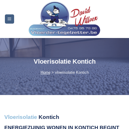
Skip
to
content
Vloerisolatie Kontich
Home
> vloerisolatie Kontich
Vloerisolatie
Kontich
ENERGIEZUINIG WONEN IN KONTICH
BEGINT