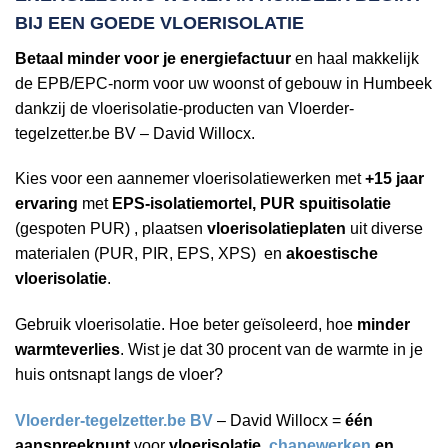
BIJ EEN
GOEDE VLOERISOLATIE
Betaal minder voor je energiefactuur
en haal makkelijk
de EPB/EPC-norm voor uw woonst of gebouw in Humbeek
dankzij de vloerisolatie-producten van Vloerder-
tegelzetter.be BV – David Willocx.
Kies voor een aannemer vloerisolatiewerken met
+15 jaar
ervaring
met
EPS-isolatiemortel, PUR spuitisolatie
(gespoten PUR) , plaatsen
vloerisolatieplaten
uit diverse
materialen (PUR, PIR, EPS, XPS) en
akoestische
vloerisolatie
.
Gebruik vloerisolatie. Hoe beter geïsoleerd, hoe
minder
warmteverlies
. Wist je dat 30 procent van de warmte in je
huis ontsnapt langs de vloer?
Vloerder-tegelzetter.be BV
– David Willocx =
één
aanspreekpunt
voor
vloerisolatie,
chapewerken
en