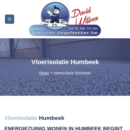
Skip
to
content
Vloerisolatie Humbeek
Home
> vloerisolatie Humbeek
Vloerisolatie
Humbeek
ENERGIEZUINIG WONEN IN HUMBEEK
BEGINT