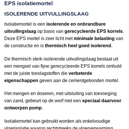
EPS isolatiemortel
ISOLERENDE UITVULLINGSLAAG
Isolatiemortel is een
isolerende en onbrandbare
uitvullingslaag
op basis van
gerecycleerde EPS korrels
.
Deze EPS mortel is zeer licht met
minimale belasting
van
de constructie en is
thermisch heel goed isolerend
.
De thermisch sterk isolerende uitvullingslaag bestaat uit
een mengsel van fijne gerecycleerde EPS korrels omhuld
met de juiste toeslagstoffen die
verbeterde
eigenschappen
geven aan de cementgebonden mortel.
Het mengen en doseren, met uitsluiting van toevoeging
van zand, gebeurt op de werf met een
speciaal daarvoor
ontworpen pomp
.
Isolatiemortel kan gebruikt worden als enkelvoudige
vloerisolatie waarop rechtstreeks de vloerverwarming