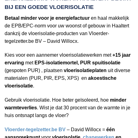
BIJ EEN
GOEDE VLOERISOLATIE
Betaal minder voor je energiefactuur
en haal makkelijk
de EPB/EPC-norm voor uw woonst of gebouw in Haaltert
dankzij de vloerisolatie-producten van Vloerder-
tegelzetter.be BV – David Willocx.
Kies voor een aannemer vloerisolatiewerken met
+15 jaar
ervaring
met
EPS-isolatiemortel, PUR spuitisolatie
(gespoten PUR) , plaatsen
vloerisolatieplaten
uit diverse
materialen (PUR, PIR, EPS, XPS) en
akoestische
vloerisolatie
.
Gebruik vloerisolatie. Hoe beter geïsoleerd, hoe
minder
warmteverlies
. Wist je dat 30 procent van de warmte in je
huis ontsnapt langs de vloer?
Vloerder-tegelzetter.be BV
– David Willocx =
één
aanspreekpunt
voor
vloerisolatie,
chapewerken
en