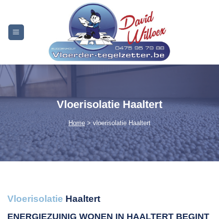
Skip
to
content
Vloerisolatie Haaltert
Home
> vloerisolatie Haaltert
Vloerisolatie
Haaltert
ENERGIEZUINIG WONEN IN HAALTERT
BEGINT