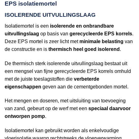
EPS isolatiemortel
ISOLERENDE UITVULLINGSLAAG
Isolatiemortel is een
isolerende en onbrandbare
uitvullingslaag
op basis van
gerecycleerde EPS korrels
.
Deze EPS mortel is zeer licht met
minimale belasting
van
de constructie en is
thermisch heel goed isolerend
.
De thermisch sterk isolerende uitvullingslaag bestaat uit
een mengsel van fijne gerecycleerde EPS korrels omhuld
met de juiste toeslagstoffen die
verbeterde
eigenschappen
geven aan de cementgebonden mortel.
Het mengen en doseren, met uitsluiting van toevoeging
van zand, gebeurt op de werf met een
speciaal daarvoor
ontworpen pomp
.
Isolatiemortel kan gebruikt worden als enkelvoudige
vloerisolatie waarop rechtstreeks de vloerverwarming