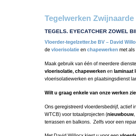
Tegelwerken Zwijnaarde
TEGELS. EYECATCHER ZOWEL BI
Vloerder-tegelzetter.be BV – David Will
de
vloerisolatie
en
chapewerken
met als
Maak gebruik van één of meerdere dienste
vloerisolatie, chapewerken
en
laminaat 
vloerisolatiewerken en plaatsingsdienst l
Wilt u graag enkele van onze werken zi
Ons geregistreerd vloerdersbedrijf, actief
WTCB) voor totaalprojecten (
nieuwbouw
,
terrassen en balkons. Zelfs voor een repar
Met David Willocx kiest u voor een
vloerde