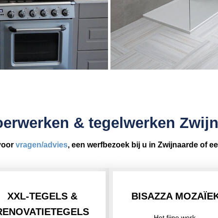
erwerken & tegelwerken Zwij
voor
vragen/advies
, een werfbezoek bij u in Zwijnaarde of e
XXL-TEGELS &
BISAZZA MOZAÏE
RENOVATIETEGELS
Het fijne werk.