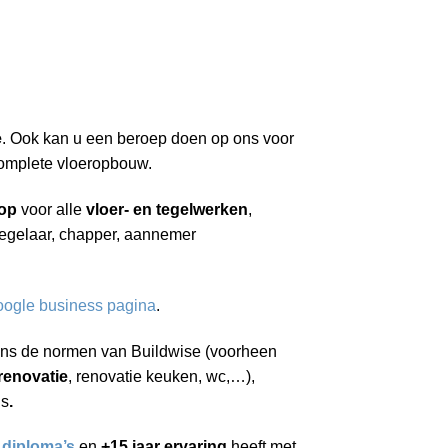
e
. Ook kan u een beroep doen op ons voor
complete vloeropbouw.
op
voor alle
vloer- en tegelwerken
,
 tegelaar, chapper, aannemer
ogle business pagina
.
ns de normen van Buildwise (voorheen
enovatie
, renovatie keuken, wc,…),
ns
.
e
diploma’s
en
+15 jaar ervaring
heeft met