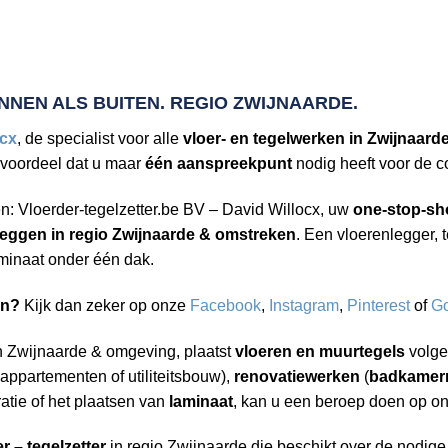
NNEN ALS BUITEN. REGIO ZWIJNAARDE.
ocx
, de specialist voor alle
vloer- en tegelwerken in Zwijnaard
 voordeel dat u maar
één aanspreekpunt
nodig heeft voor de 
n: Vloerder-tegelzetter.be BV – David Willocx, uw
one-stop-sh
leggen in regio Zwijnaarde & omstreken
. Een vloerenlegger,
aminaat onder één dak.
en?
Kijk dan zeker op onze
Facebook
,
Instagram
,
Pinterest
of
Go
 in Zwijnaarde & omgeving, plaatst
vloeren en muurtegels
volge
 appartementen of utiliteitsbouw),
renovatiewerken
(
badkamerr
atie of het plaatsen van
laminaat
, kan u een beroep doen op o
r – tegelzetter
in regio Zwijnaarde die beschikt over de nodig