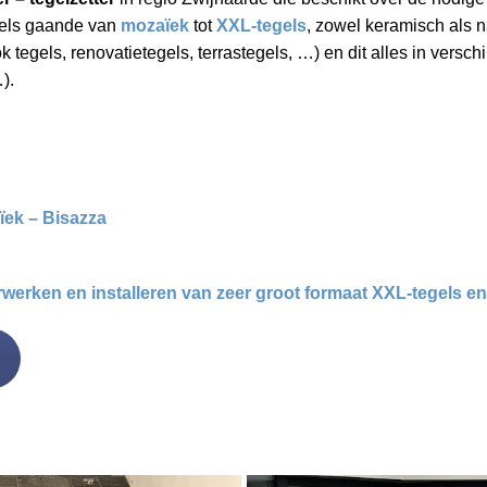
egels gaande van
mozaïek
tot
XXL-tegels
, zowel keramisch als n
k tegels, renovatietegels, terrastegels, …) en dit alles in versch
).
ïek – Bisazza
werken en installeren van zeer groot formaat XXL-tegels en 