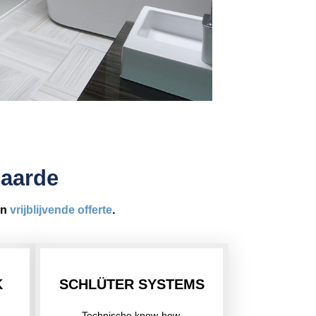
naarde
en
vrijblijvende offerte
.
K
SCHLÜTER SYSTEMS
Technische know-how.