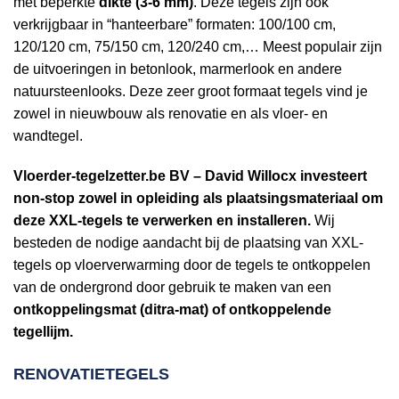
met beperkte
dikte (3-6 mm)
. Deze tegels zijn ook
verkrijgbaar in “hanteerbare” formaten: 100/100 cm,
120/120 cm, 75/150 cm, 120/240 cm,… Meest populair zijn
de uitvoeringen in betonlook, marmerlook en andere
natuursteenlooks. Deze zeer groot formaat tegels vind je
zowel in nieuwbouw als renovatie en als vloer- en
wandtegel.
Vloerder-tegelzetter.be BV – David Willocx investeert
non-stop zowel in opleiding als plaatsingsmateriaal om
deze XXL-tegels te verwerken en installeren.
Wij
besteden de nodige aandacht bij de plaatsing van XXL-
tegels op vloerverwarming door de tegels te ontkoppelen
van de ondergrond door gebruik te maken van een
ontkoppelingsmat (ditra-mat) of ontkoppelende
tegellijm.
RENOVATIETEGELS