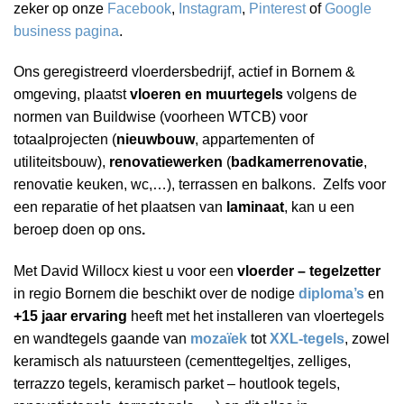
zeker op onze
Facebook
,
Instagram
,
Pinterest
of
Google
business pagina
.
Ons geregistreerd vloerdersbedrijf, actief in Bornem &
omgeving, plaatst
vloeren en muurtegels
volgens de
normen van Buildwise (voorheen WTCB) voor
totaalprojecten (
nieuwbouw
, appartementen of
utiliteitsbouw),
renovatiewerken
(
badkamerrenovatie
,
renovatie keuken, wc,…), terrassen en balkons. Zelfs voor
een reparatie of het plaatsen van
laminaat
, kan u een
beroep doen op ons
.
Met David Willocx kiest u voor een
vloerder – tegelzetter
in regio Bornem die beschikt over de nodige
diploma’s
en
+15 jaar ervaring
heeft met het installeren van vloertegels
en wandtegels gaande van
mozaïek
tot
XXL-tegels
, zowel
keramisch als natuursteen (cementtegeltjes, zelliges,
terrazzo tegels, keramisch parket – houtlook tegels,