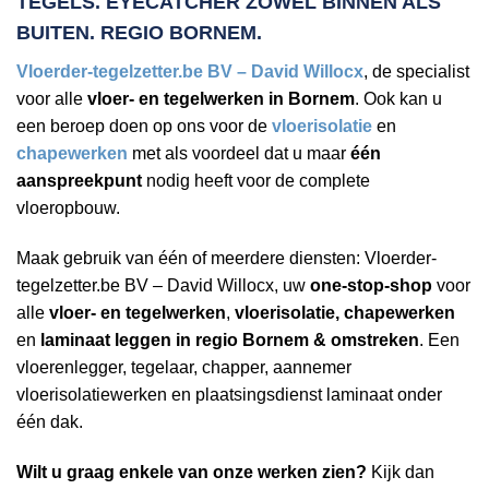
TEGELS. EYECATCHER ZOWEL BINNEN ALS
BUITEN. REGIO BORNEM.
Vloerder-tegelzetter.be BV – David Willocx
, de specialist
voor alle
vloer- en tegelwerken in Bornem
. Ook kan u
een beroep doen op ons voor de
vloerisolatie
en
chapewerken
met als voordeel dat u maar
één
aanspreekpunt
nodig heeft voor de complete
vloeropbouw.
Maak gebruik van één of meerdere diensten: Vloerder-
tegelzetter.be BV – David Willocx, uw
one-stop-shop
voor
alle
vloer- en tegelwerken
,
vloerisolatie, chapewerken
en
laminaat leggen in regio Bornem & omstreken
. Een
vloerenlegger, tegelaar, chapper, aannemer
vloerisolatiewerken en plaatsingsdienst laminaat onder
één dak.
Wilt u graag enkele van onze werken zien?
Kijk dan