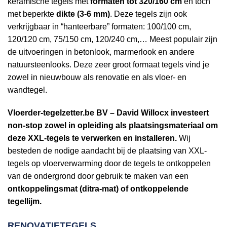
keramische tegels met
formaten tot 320/160 cm
en toch
met beperkte
dikte (3-6 mm)
. Deze tegels zijn ook
verkrijgbaar in “hanteerbare” formaten: 100/100 cm,
120/120 cm, 75/150 cm, 120/240 cm,… Meest populair zijn
de uitvoeringen in betonlook, marmerlook en andere
natuursteenlooks. Deze zeer groot formaat tegels vind je
zowel in nieuwbouw als renovatie en als vloer- en
wandtegel.
Vloerder-tegelzetter.be BV – David Willocx investeert
non-stop zowel in opleiding als plaatsingsmateriaal om
deze XXL-tegels te verwerken en installeren.
Wij
besteden de nodige aandacht bij de plaatsing van XXL-
tegels op vloerverwarming door de tegels te ontkoppelen
van de ondergrond door gebruik te maken van een
ontkoppelingsmat (ditra-mat) of ontkoppelende
tegellijm.
RENOVATIETEGELS