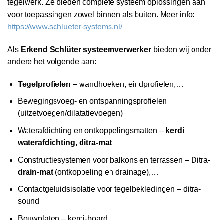
tegelwerk. Ze bieden complete systeem oplossingen aan
voor toepassingen zowel binnen als buiten. Meer info:
https://www.schlueter-systems.nl/
Als
Erkend Schlüter systeemverwerker
bieden wij onder
andere het volgende aan:
Tegelprofielen –
wandhoeken, eindprofielen,…
Bewegingsvoeg- en ontspanningsprofielen
(uitzetvoegen/dilatatievoegen)
Waterafdichting en ontkoppelingsmatten –
kerdi
waterafdichting, ditra-mat
Constructiesystemen voor balkons en terrassen – Ditra
-
drain-mat
(ontkoppeling en drainage),…
Contactgeluidsisolatie voor tegelbe­kledingen – ditra-
sound
Bouwplaten – kerdi-board