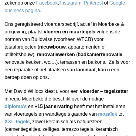
zeker op onze
Facebook
,
Instagram
,
Pinterest
of
Google
business pagina
.
Ons geregistreerd vloerdersbedrijf, actief in Moerbeke &
omgeving, plaatst
vloeren en muurtegels
volgens de
normen van Buildwise (voorheen WTCB) voor
totaalprojecten (
nieuwbouw
, appartementen of
utiliteitsbouw),
renovatiewerken
(
badkamerrenovatie
,
renovatie keuken, wc,…), terrassen en balkons. Zelfs voor
een reparatie of het plaatsen van
laminaat
, kan u een
beroep doen op ons
.
Met David Willocx kiest u voor een
vloerder – tegelzetter
in regio Moerbeke die beschikt over de nodige
diploma’s
en
+15 jaar ervaring
heeft met het installeren
van vloertegels en wandtegels gaande van
mozaïek
tot
XXL-tegels
, zowel keramisch als natuursteen
(cementtegeltjes, zelliges, terrazzo tegels, keramisch