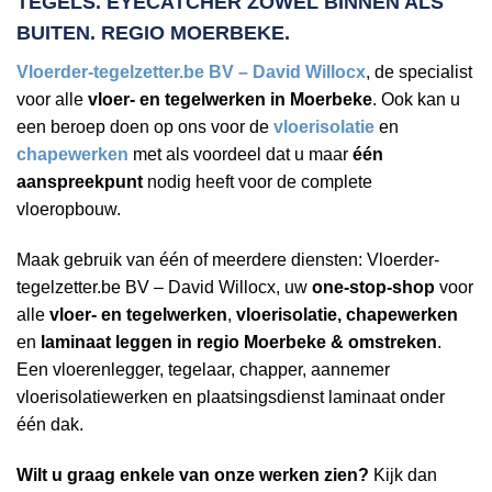
TEGELS. EYECATCHER ZOWEL BINNEN ALS
BUITEN. REGIO MOERBEKE.
Vloerder-tegelzetter.be BV – David Willocx
, de specialist
voor alle
vloer- en tegelwerken in Moerbeke
. Ook kan u
een beroep doen op ons voor de
vloerisolatie
en
chapewerken
met als voordeel dat u maar
één
aanspreekpunt
nodig heeft voor de complete
vloeropbouw.
Maak gebruik van één of meerdere diensten: Vloerder-
tegelzetter.be BV – David Willocx, uw
one-stop-shop
voor
alle
vloer- en tegelwerken
,
vloerisolatie, chapewerken
en
laminaat leggen in regio Moerbeke & omstreken
.
Een vloerenlegger, tegelaar, chapper, aannemer
vloerisolatiewerken en plaatsingsdienst laminaat onder
één dak.
Wilt u graag enkele van onze werken zien?
Kijk dan