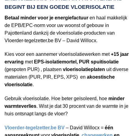
BEGINT BIJ EEN
GOEDE VLOERISOLATIE
Betaal minder voor je energiefactuur
en haal makkelijk
de EPB/EPC-norm voor uw woonst of gebouw in
Pajottenland dankzij de vloerisolatie-producten van
Vloerder-tegelzetter.be BV – David Willocx.
Kies voor een aannemer vloerisolatiewerken met
+15 jaar
ervaring
met
EPS-isolatiemortel, PUR spuitisolatie
(gespoten PUR) , plaatsen
vloerisolatieplaten
uit diverse
materialen (PUR, PIR, EPS, XPS) en
akoestische
vloerisolatie
.
Gebruik vloerisolatie. Hoe beter geïsoleerd, hoe
minder
warmteverlies
. Wist je dat 30 procent van de warmte in je
huis ontsnapt langs de vloer?
Vloerder-tegelzetter.be BV
– David Willocx =
één
aanspreekpunt
voor
vloerisolatie,
chapewerken
en