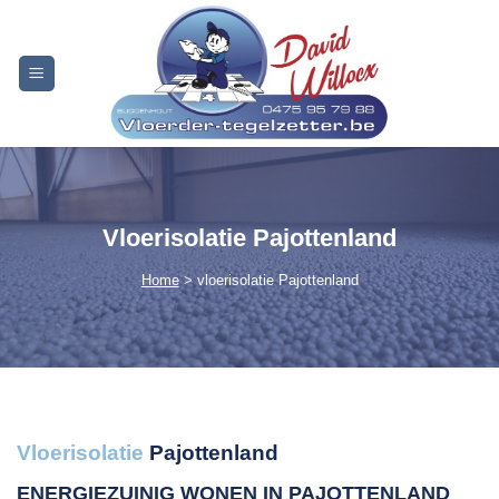
Skip
to
content
Vloerisolatie Pajottenland
Home
> vloerisolatie Pajottenland
Vloerisolatie
Pajottenland
ENERGIEZUINIG WONEN IN PAJOTTENLAND