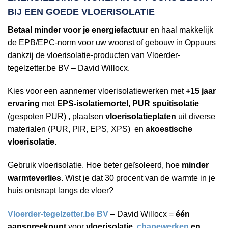
BIJ EEN
GOEDE VLOERISOLATIE
Betaal minder voor je energiefactuur
en haal makkelijk
de EPB/EPC-norm voor uw woonst of gebouw in Oppuurs
dankzij de vloerisolatie-producten van Vloerder-
tegelzetter.be BV – David Willocx.
Kies voor een aannemer vloerisolatiewerken met
+15 jaar
ervaring
met
EPS-isolatiemortel, PUR spuitisolatie
(gespoten PUR) , plaatsen
vloerisolatieplaten
uit diverse
materialen (PUR, PIR, EPS, XPS) en
akoestische
vloerisolatie
.
Gebruik vloerisolatie. Hoe beter geïsoleerd, hoe
minder
warmteverlies
. Wist je dat 30 procent van de warmte in je
huis ontsnapt langs de vloer?
Vloerder-tegelzetter.be BV
– David Willocx =
één
aanspreekpunt
voor
vloerisolatie,
chapewerken
en