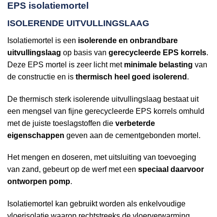
EPS isolatiemortel
ISOLERENDE UITVULLINGSLAAG
Isolatiemortel is een
isolerende en onbrandbare
uitvullingslaag
op basis van
gerecycleerde EPS korrels
.
Deze EPS mortel is zeer licht met
minimale belasting
van
de constructie en is
thermisch heel goed isolerend
.
De thermisch sterk isolerende uitvullingslaag bestaat uit
een mengsel van fijne gerecycleerde EPS korrels omhuld
met de juiste toeslagstoffen die
verbeterde
eigenschappen
geven aan de cementgebonden mortel.
Het mengen en doseren, met uitsluiting van toevoeging
van zand, gebeurt op de werf met een
speciaal daarvoor
ontworpen pomp
.
Isolatiemortel kan gebruikt worden als enkelvoudige
vloerisolatie waarop rechtstreeks de vloerverwarming