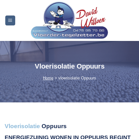
Skip
to
content
Vloerisolatie Oppuurs
Home
> vloerisolatie Oppuurs
Vloerisolatie
Oppuurs
ENERGIEZUINIG WONEN IN OPPUURS
BEGINT