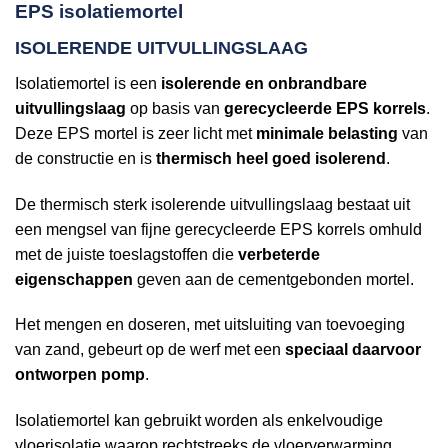
EPS isolatiemortel
ISOLERENDE UITVULLINGSLAAG
Isolatiemortel is een
isolerende en onbrandbare
uitvullingslaag
op basis van
gerecycleerde EPS korrels
.
Deze EPS mortel is zeer licht met
minimale belasting
van
de constructie en is
thermisch heel goed isolerend
.
De thermisch sterk isolerende uitvullingslaag bestaat uit
een mengsel van fijne gerecycleerde EPS korrels omhuld
met de juiste toeslagstoffen die
verbeterde
eigenschappen
geven aan de cementgebonden mortel.
Het mengen en doseren, met uitsluiting van toevoeging
van zand, gebeurt op de werf met een
speciaal daarvoor
ontworpen pomp
.
Isolatiemortel kan gebruikt worden als enkelvoudige
vloerisolatie waarop rechtstreeks de vloerverwarming