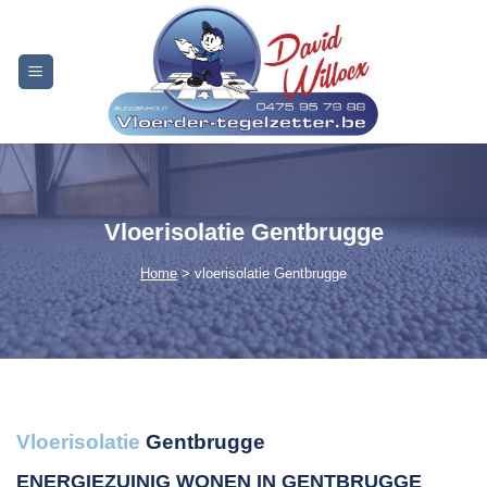
Skip
to
content
Vloerisolatie Gentbrugge
Home
> vloerisolatie Gentbrugge
Vloerisolatie
Gentbrugge
ENERGIEZUINIG WONEN IN GENTBRUGGE