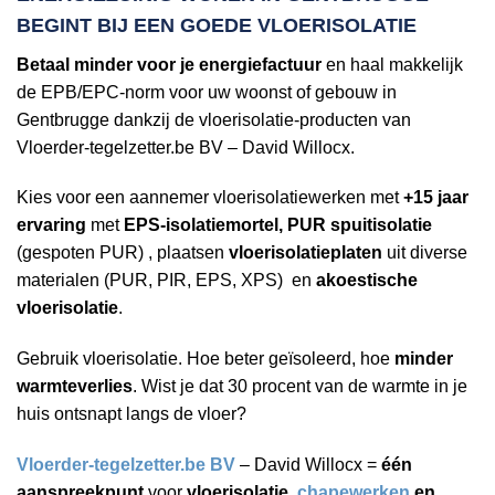
BEGINT BIJ EEN
GOEDE VLOERISOLATIE
Betaal minder voor je energiefactuur
en haal makkelijk
de EPB/EPC-norm voor uw woonst of gebouw in
Gentbrugge dankzij de vloerisolatie-producten van
Vloerder-tegelzetter.be BV – David Willocx.
Kies voor een aannemer vloerisolatiewerken met
+15 jaar
ervaring
met
EPS-isolatiemortel, PUR spuitisolatie
(gespoten PUR) , plaatsen
vloerisolatieplaten
uit diverse
materialen (PUR, PIR, EPS, XPS) en
akoestische
vloerisolatie
.
Gebruik vloerisolatie. Hoe beter geïsoleerd, hoe
minder
warmteverlies
. Wist je dat 30 procent van de warmte in je
huis ontsnapt langs de vloer?
Vloerder-tegelzetter.be BV
– David Willocx =
één
aanspreekpunt
voor
vloerisolatie,
chapewerken
en