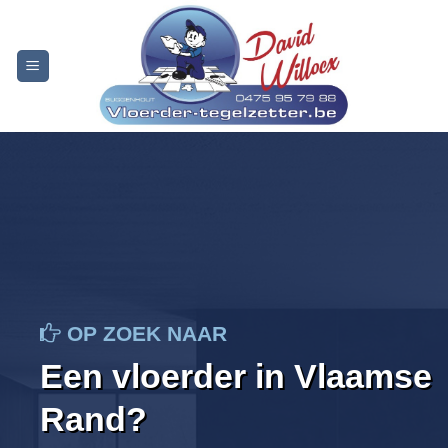
Skip
to
content
OP ZOEK NAAR
Een vloerder in Vlaamse
Rand?