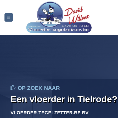
Skip
to
content
OP ZOEK NAAR
Een vloerder in Tielrode?
VLOERDER-TEGELZETTER.BE BV