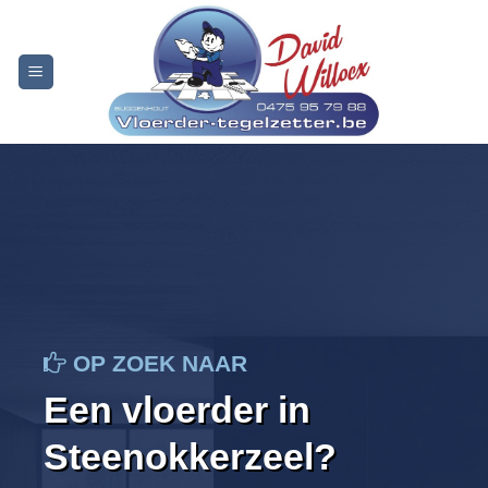
Skip
to
content
OP ZOEK NAAR
Een vloerder in
Steenokkerzeel?