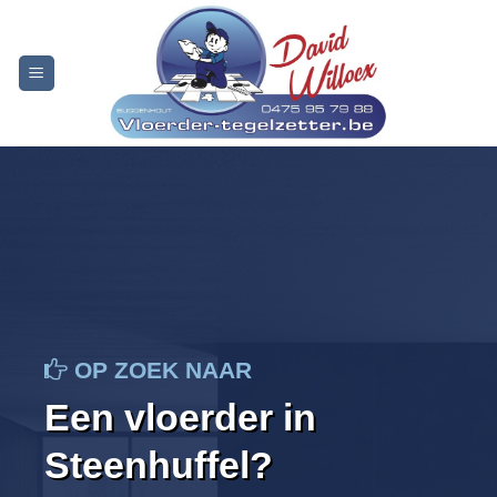
Skip
to
content
OP ZOEK NAAR
Een vloerder in
Steenhuffel?