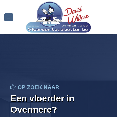
Skip
to
content
OP ZOEK NAAR
Een vloerder in
Overmere?