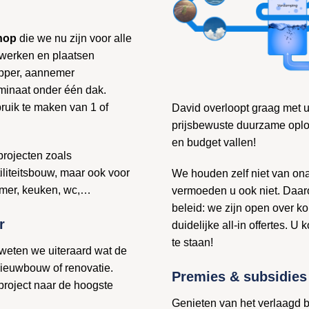
hop
die we nu zijn voor alle
pewerken en plaatsen
apper, aannemer
aminaat onder één dak.
bruik te maken van 1 of
David overloopt graag met u
prijsbewuste duurzame oplo
en budget vallen!
projecten zoals
iteitsbouw, maar ook voor
We houden zelf niet van o
amer, keuken, wc,…
vermoeden u ook niet. Daar
beleid: we zijn open over k
r
duidelijke all-in offertes. 
te staan!
 weten we uiteraard wat de
 nieuwbouw of renovatie.
Premies & subsidies
 project naar de hoogste
Genieten van het verlaagd 