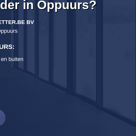
rder in Oppuurs?
TTER.BE BV
Oppuurs
URS
:
 en buiten