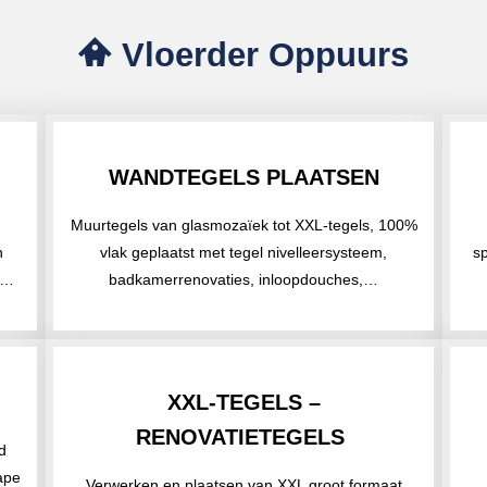
Vloerder Oppuurs
WANDTEGELS PLAATSEN
Muurtegels van glasmozaïek tot XXL-tegels, 100%
h
vlak geplaatst met tegel nivelleersysteem,
sp
,…
badkamerrenovaties, inloopdouches,…
XXL-TEGELS –
RENOVATIETEGELS
d
ape
Verwerken en plaatsen van XXL groot formaat