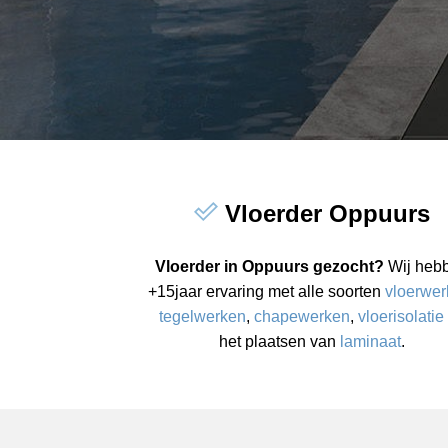
Vloerder Oppuurs
Vloerder in Oppuurs gezocht?
Wij heb
+15jaar ervaring met alle soorten
vloerwe
tegelwerken
,
chapewerken
,
vloerisolatie
het plaatsen van
laminaat
.