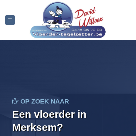
Skip
to
content
OP ZOEK NAAR
Een vloerder in
Merksem?