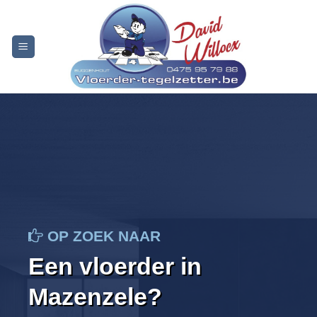
Skip
to
content
OP ZOEK NAAR
Een vloerder in
Mazenzele?