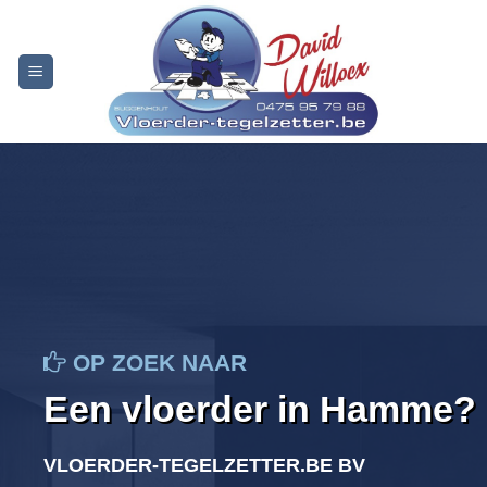
Skip
to
content
OP ZOEK NAAR
Een vloerder in Hamme?
VLOERDER-TEGELZETTER.BE BV