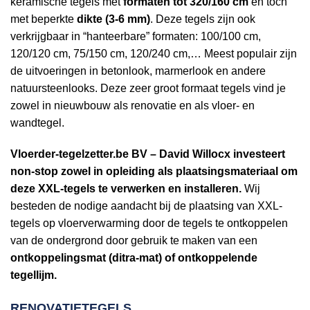
keramische tegels met
formaten tot 320/160 cm
en toch
met beperkte
dikte (3-6 mm)
. Deze tegels zijn ook
verkrijgbaar in “hanteerbare” formaten: 100/100 cm,
120/120 cm, 75/150 cm, 120/240 cm,… Meest populair zijn
de uitvoeringen in betonlook, marmerlook en andere
natuursteenlooks. Deze zeer groot formaat tegels vind je
zowel in nieuwbouw als renovatie en als vloer- en
wandtegel.
Vloerder-tegelzetter.be BV – David Willocx investeert
non-stop zowel in opleiding als plaatsingsmateriaal om
deze XXL-tegels te verwerken en installeren.
Wij
besteden de nodige aandacht bij de plaatsing van XXL-
tegels op vloerverwarming door de tegels te ontkoppelen
van de ondergrond door gebruik te maken van een
ontkoppelingsmat (ditra-mat) of ontkoppelende
tegellijm.
RENOVATIETEGELS