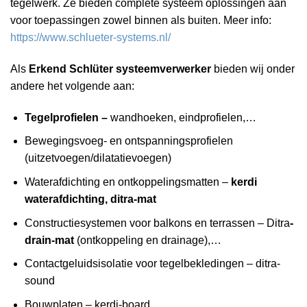
tegelwerk. Ze bieden complete systeem oplossingen aan
voor toepassingen zowel binnen als buiten. Meer info:
https://www.schlueter-systems.nl/
Als
Erkend Schlüter systeemverwerker
bieden wij onder
andere het volgende aan:
Tegelprofielen –
wandhoeken, eindprofielen,…
Bewegingsvoeg- en ontspanningsprofielen
(uitzetvoegen/dilatatievoegen)
Waterafdichting en ontkoppelingsmatten –
kerdi
waterafdichting, ditra-mat
Constructiesystemen voor balkons en terrassen – Ditra
-
drain-mat
(ontkoppeling en drainage),…
Contactgeluidsisolatie voor tegelbe­kledingen – ditra-
sound
Bouwplaten – kerdi-board