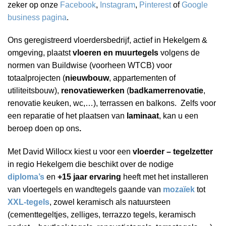
zeker op onze
Facebook
,
Instagram
,
Pinterest
of
Google
business pagina
.
Ons geregistreerd vloerdersbedrijf, actief in Hekelgem &
omgeving, plaatst
vloeren en muurtegels
volgens de
normen van Buildwise (voorheen WTCB) voor
totaalprojecten (
nieuwbouw
, appartementen of
utiliteitsbouw),
renovatiewerken
(
badkamerrenovatie
,
renovatie keuken, wc,…), terrassen en balkons. Zelfs voor
een reparatie of het plaatsen van
laminaat
, kan u een
beroep doen op ons
.
Met David Willocx kiest u voor een
vloerder – tegelzetter
in regio Hekelgem die beschikt over de nodige
diploma’s
en
+15 jaar ervaring
heeft met het installeren
van vloertegels en wandtegels gaande van
mozaïek
tot
XXL-tegels
, zowel keramisch als natuursteen
(cementtegeltjes, zelliges, terrazzo tegels, keramisch