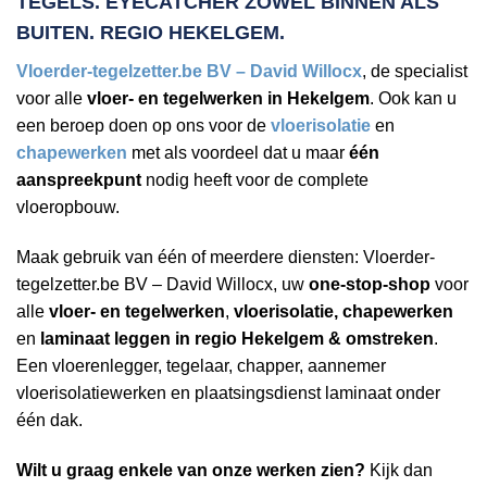
TEGELS. EYECATCHER ZOWEL BINNEN ALS
BUITEN. REGIO HEKELGEM.
Vloerder-tegelzetter.be BV – David Willocx
, de specialist
voor alle
vloer- en tegelwerken in Hekelgem
. Ook kan u
een beroep doen op ons voor de
vloerisolatie
en
chapewerken
met als voordeel dat u maar
één
aanspreekpunt
nodig heeft voor de complete
vloeropbouw.
Maak gebruik van één of meerdere diensten: Vloerder-
tegelzetter.be BV – David Willocx, uw
one-stop-shop
voor
alle
vloer- en tegelwerken
,
vloerisolatie, chapewerken
en
laminaat leggen in regio Hekelgem & omstreken
.
Een vloerenlegger, tegelaar, chapper, aannemer
vloerisolatiewerken en plaatsingsdienst laminaat onder
één dak.
Wilt u graag enkele van onze werken zien?
Kijk dan