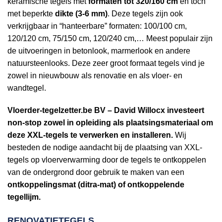
keramische tegels met
formaten tot 320/160 cm
en toch
met beperkte
dikte (3-6 mm)
. Deze tegels zijn ook
verkrijgbaar in “hanteerbare” formaten: 100/100 cm,
120/120 cm, 75/150 cm, 120/240 cm,… Meest populair zijn
de uitvoeringen in betonlook, marmerlook en andere
natuursteenlooks. Deze zeer groot formaat tegels vind je
zowel in nieuwbouw als renovatie en als vloer- en
wandtegel.
Vloerder-tegelzetter.be BV – David Willocx investeert
non-stop zowel in opleiding als plaatsingsmateriaal om
deze XXL-tegels te verwerken en installeren.
Wij
besteden de nodige aandacht bij de plaatsing van XXL-
tegels op vloerverwarming door de tegels te ontkoppelen
van de ondergrond door gebruik te maken van een
ontkoppelingsmat (ditra-mat) of ontkoppelende
tegellijm.
RENOVATIETEGELS