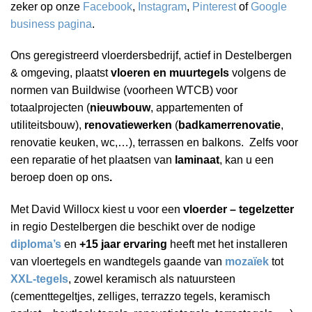
zeker op onze
Facebook
,
Instagram
,
Pinterest
of
Google
business pagina
.
Ons geregistreerd vloerdersbedrijf, actief in Destelbergen
& omgeving, plaatst
vloeren en muurtegels
volgens de
normen van Buildwise (voorheen WTCB) voor
totaalprojecten (
nieuwbouw
, appartementen of
utiliteitsbouw),
renovatiewerken
(
badkamerrenovatie
,
renovatie keuken, wc,…), terrassen en balkons. Zelfs voor
een reparatie of het plaatsen van
laminaat
, kan u een
beroep doen op ons
.
Met David Willocx kiest u voor een
vloerder – tegelzetter
in regio Destelbergen die beschikt over de nodige
diploma’s
en
+15 jaar ervaring
heeft met het installeren
van vloertegels en wandtegels gaande van
mozaïek
tot
XXL-tegels
, zowel keramisch als natuursteen
(cementtegeltjes, zelliges, terrazzo tegels, keramisch