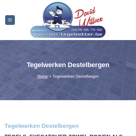
Skip
to
content
Tegelwerken Destelbergen
Home
> Tegelwerken Destelbergen
Tegelwerken Destelbergen