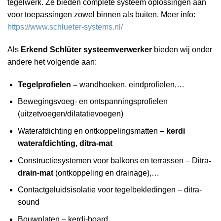
tegelwerk. Ze bieden complete systeem oplossingen aan
voor toepassingen zowel binnen als buiten. Meer info:
https://www.schlueter-systems.nl/
Als
Erkend Schlüter systeemverwerker
bieden wij onder
andere het volgende aan:
Tegelprofielen –
wandhoeken, eindprofielen,…
Bewegingsvoeg- en ontspanningsprofielen
(uitzetvoegen/dilatatievoegen)
Waterafdichting en ontkoppelingsmatten –
kerdi
waterafdichting, ditra-mat
Constructiesystemen voor balkons en terrassen – Ditra
-
drain-mat
(ontkoppeling en drainage),…
Contactgeluidsisolatie voor tegelbe­kledingen – ditra-
sound
Bouwplaten – kerdi-board