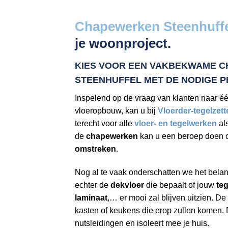
Chapewerken Steenhuffe
je woonproject.
KIES VOOR EEN VAKBEKWAME
C
STEENHUFFEL
MET DE NODIGE P
Inspelend op de vraag van klanten naar é
vloeropbouw, kan u bij
Vloerder-tegelzett
terecht voor alle
vloer- en tegelwerken
al
de
chapewerken
kan u een beroep doen 
omstreken
.
Nog al te vaak onderschatten we het bela
echter de
dekvloer
die bepaalt of jouw
teg
laminaat
,… er mooi zal blijven uitzien. De
kasten of keukens die erop zullen komen.
nutsleidingen en isoleert mee je huis.