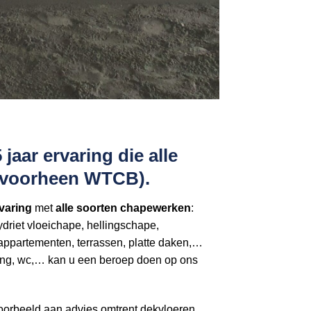
aar ervaring die alle
 (voorheen WTCB).
varing
met
alle soorten chapewerken
:
riet vloeichape, hellingschape,
appartementen, terrassen, platte daken,…
 gang, wc,… kan u een beroep doen op ons
voorbeeld aan advies omtrent dekvloeren,