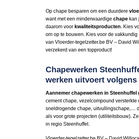
Op chape besparen om een duurdere
vloe
want met een minderwaardige
chape
kan j
daarom voor
kwaliteitsproducten
. Kies v
om op te bouwen. Kies voor de vakkundig 
van Vloerder-tegelzetter.be BV – David Wi
verzekerd van een topproduct!
Chapewerken Steenhuffel 
werken uitvoert volgen
Aannemer
chapewerken in Steenhuffel
cement chape, vezelcompound versterkte 
sneldrogende chape, uitvullingschape,… di
als voor grote projecten (utiliteitsbouw).
in regio Steenhuffel.
Vloerder-tegelzetter.be BV – David Willoc