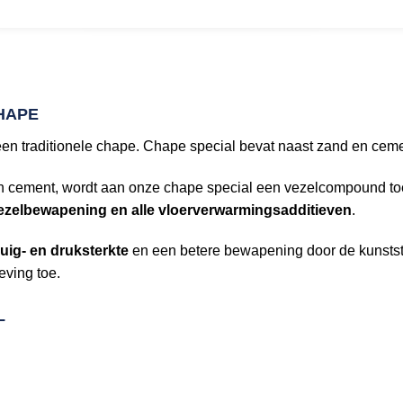
HAPE
 een traditionele chape. Chape special bevat naast zand en ce
 en cement, wordt aan onze chape special een vezelcompound 
 vezelbewapening en alle vloerverwarmingsadditieven
.
uig- en druksterkte
en een betere bewapening door de kunstst
eving toe.
L