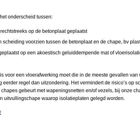
et onderscheid tussen:
rechtstreeks op de betonplaat geplaatst
n scheiding voorzien tussen de betonplaat en de chape, bv plast
eplaatst op een akoestisch geluiddempende mat of vloerisolatie
is voor een vloerafwerking moet die in de meeste gevallen van
erder regel dan uitzondering. Het vermindert de risico’s op s
 chapes gebeurt met wapeningsnetten en/of vezels, bij onze c
n uitvullingschape waarop isolatieplaten gelegd worden.
E