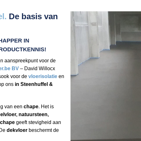
l.
De basis van
HAPPER IN
RODUCTKENNIS!
én aanspreekpunt voor de
er.be BV
– David Willocx
sook voor de
vloerisolatie
en
op ons
in Steenhuffel &
ng van een
chape
. Het is
elvloer, natuursteen,
chape
geeft stevigheid aan
 De
dekvloer
beschermt de