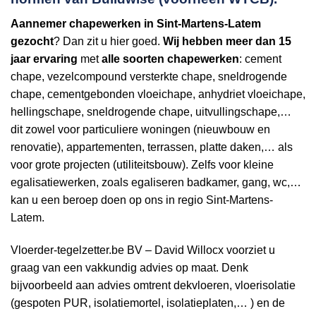
Aannemer
chapewerken in Sint-Martens-Latem
gezocht
? Dan zit u hier goed.
Wij hebben
meer dan 15
jaar ervaring
met
alle soorten chapewerken
: cement
chape, vezelcompound versterkte chape, sneldrogende
chape, cementgebonden vloeichape, anhydriet vloeichape,
hellingschape, sneldrogende chape, uitvullingschape,…
dit zowel voor particuliere woningen (nieuwbouw en
renovatie), appartementen, terrassen, platte daken,… als
voor grote projecten (utiliteitsbouw). Zelfs voor kleine
egalisatiewerken, zoals egaliseren badkamer, gang, wc,…
kan u een beroep doen op ons in regio Sint-Martens-
Latem.
Vloerder-tegelzetter.be BV – David Willocx voorziet u
graag van een vakkundig advies op maat. Denk
bijvoorbeeld aan advies omtrent dekvloeren, vloerisolatie
(gespoten PUR, isolatiemortel, isolatieplaten,… ) en de