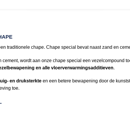
HAPE
 een traditionele chape. Chape special bevat naast zand en ce
 en cement, wordt aan onze chape special een vezelcompound 
 vezelbewapening en alle vloerverwarmingsadditieven
.
uig- en druksterkte
en een betere bewapening door de kunstst
eving toe.
L