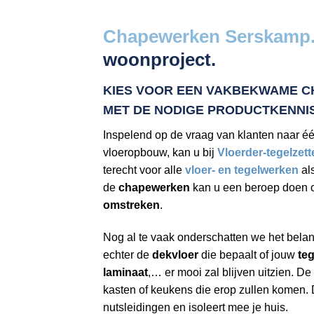
Chapewerken Serskamp
woonproject.
KIES VOOR EEN VAKBEKWAME
C
MET DE NODIGE PRODUCTKENNIS
Inspelend op de vraag van klanten naar é
vloeropbouw, kan u bij
Vloerder-tegelzett
terecht voor alle
vloer- en tegelwerken
al
de
chapewerken
kan u een beroep doen 
omstreken
.
Nog al te vaak onderschatten we het bela
echter de
dekvloer
die bepaalt of jouw
teg
laminaat
,… er mooi zal blijven uitzien. De
kasten of keukens die erop zullen komen.
nutsleidingen en isoleert mee je huis.