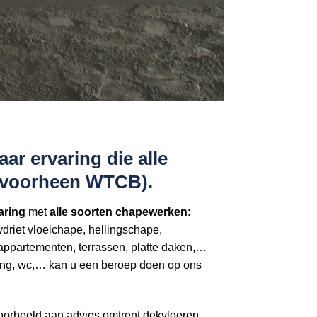
r ervaring die alle
 (voorheen WTCB).
aring
met
alle soorten chapewerken
:
riet vloeichape, hellingschape,
appartementen, terrassen, platte daken,…
 gang, wc,… kan u een beroep doen op ons
voorbeeld aan advies omtrent dekvloeren,