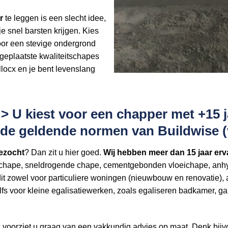
r
te leggen is een slecht idee,
e snel barsten krijgen. Kies
oor een stevige ondergrond
geplaatste kwaliteitschapes
llocx en je bent levenslang
U kiest voor een chapper met +15 jaa
s de geldende normen van Buildwise
ezocht
? Dan zit u hier goed.
Wij hebben
meer dan 15 jaar erv
chape, sneldrogende chape, cementgebonden vloeichape, anhyd
t zowel voor particuliere woningen (nieuwbouw en renovatie), 
 Zelfs voor kleine egalisatiewerken, zoals egaliseren badkamer,
x voorziet u graag van een vakkundig advies op maat. Denk bij