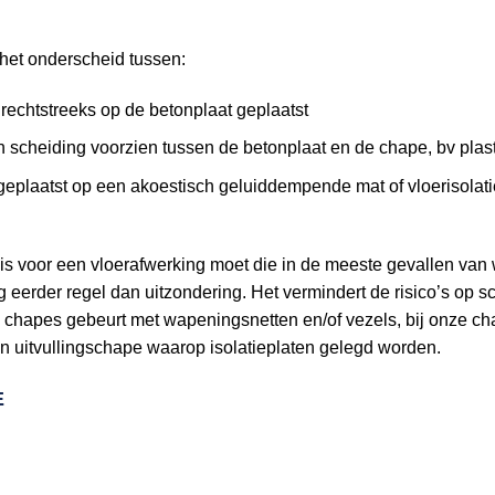
et onderscheid tussen:
rechtstreeks op de betonplaat geplaatst
n scheiding voorzien tussen de betonplaat en de chape, bv plast
eplaatst op een akoestisch geluiddempende mat of vloerisolatie
is voor een vloerafwerking moet die in de meeste gevallen van
erder regel dan uitzondering. Het vermindert de risico’s op s
 chapes gebeurt met wapeningsnetten en/of vezels, bij onze c
n uitvullingschape waarop isolatieplaten gelegd worden.
E