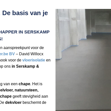
.
De basis van je
HAPPER IN SERSKAMP
!
én aanspreekpunt voor de
er.be BV
– David Willocx
sook voor de
vloerisolatie
en
op ons
in Serskamp &
ng van een
chape
. Het is
elvloer, natuursteen,
chape
geeft stevigheid aan
 De
dekvloer
beschermt de