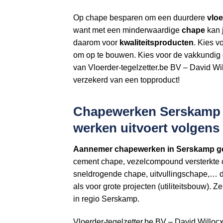
Op chape besparen om een duurdere
vloe
want met een minderwaardige
chape
kan j
daarom voor
kwaliteitsproducten
. Kies v
om op te bouwen. Kies voor de vakkundig 
van Vloerder-tegelzetter.be BV – David Wi
verzekerd van een topproduct!
Chapewerken Serskamp > 
werken uitvoert volgen
Aannemer
chapewerken in Serskamp g
cement chape, vezelcompound versterkte 
sneldrogende chape, uitvullingschape,… di
als voor grote projecten (utiliteitsbouw).
in regio Serskamp.
Vloerder-tegelzetter.be BV – David Willoc