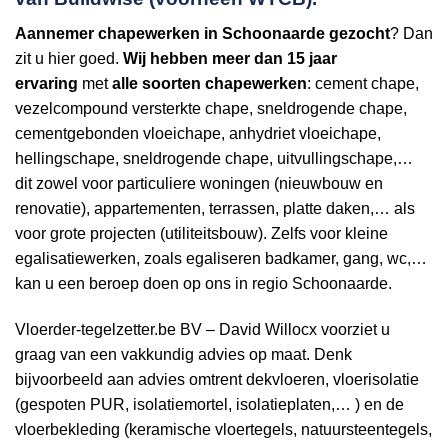
Aannemer
chapewerken in Schoonaarde gezocht
? Dan
zit u hier goed.
Wij hebben
meer dan 15 jaar
ervaring
met
alle soorten chapewerken
: cement chape,
vezelcompound versterkte chape, sneldrogende chape,
cementgebonden vloeichape, anhydriet vloeichape,
hellingschape, sneldrogende chape, uitvullingschape,…
dit zowel voor particuliere woningen (nieuwbouw en
renovatie), appartementen, terrassen, platte daken,… als
voor grote projecten (utiliteitsbouw). Zelfs voor kleine
egalisatiewerken, zoals egaliseren badkamer, gang, wc,…
kan u een beroep doen op ons in regio Schoonaarde.
Vloerder-tegelzetter.be BV – David Willocx voorziet u
graag van een vakkundig advies op maat. Denk
bijvoorbeeld aan advies omtrent dekvloeren, vloerisolatie
(gespoten PUR, isolatiemortel, isolatieplaten,… ) en de
vloerbekleding (keramische vloertegels, natuursteentegels,