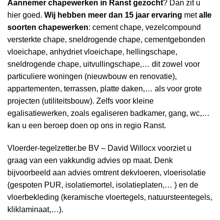
Aannemer
chapewerken in Ranst gezocht
? Dan zit u
hier goed.
Wij hebben
meer dan 15 jaar ervaring
met
alle
soorten chapewerken
: cement chape, vezelcompound
versterkte chape, sneldrogende chape, cementgebonden
vloeichape, anhydriet vloeichape, hellingschape,
sneldrogende chape, uitvullingschape,… dit zowel voor
particuliere woningen (nieuwbouw en renovatie),
appartementen, terrassen, platte daken,… als voor grote
projecten (utiliteitsbouw). Zelfs voor kleine
egalisatiewerken, zoals egaliseren badkamer, gang, wc,…
kan u een beroep doen op ons in regio Ranst.
Vloerder-tegelzetter.be BV – David Willocx voorziet u
graag van een vakkundig advies op maat. Denk
bijvoorbeeld aan advies omtrent dekvloeren, vloerisolatie
(gespoten PUR, isolatiemortel, isolatieplaten,… ) en de
vloerbekleding (keramische vloertegels, natuursteentegels,
kliklaminaat,…).