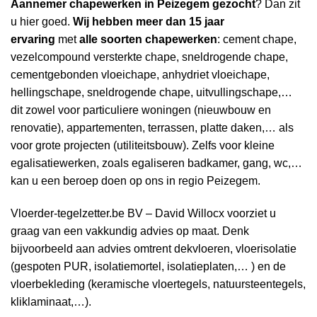
Aannemer
chapewerken in Peizegem gezocht
? Dan zit
u hier goed.
Wij hebben
meer dan 15 jaar
ervaring
met
alle soorten chapewerken
: cement chape,
vezelcompound versterkte chape, sneldrogende chape,
cementgebonden vloeichape, anhydriet vloeichape,
hellingschape, sneldrogende chape, uitvullingschape,…
dit zowel voor particuliere woningen (nieuwbouw en
renovatie), appartementen, terrassen, platte daken,… als
voor grote projecten (utiliteitsbouw). Zelfs voor kleine
egalisatiewerken, zoals egaliseren badkamer, gang, wc,…
kan u een beroep doen op ons in regio Peizegem.
Vloerder-tegelzetter.be BV – David Willocx voorziet u
graag van een vakkundig advies op maat. Denk
bijvoorbeeld aan advies omtrent dekvloeren, vloerisolatie
(gespoten PUR, isolatiemortel, isolatieplaten,… ) en de
vloerbekleding (keramische vloertegels, natuursteentegels,
kliklaminaat,…).