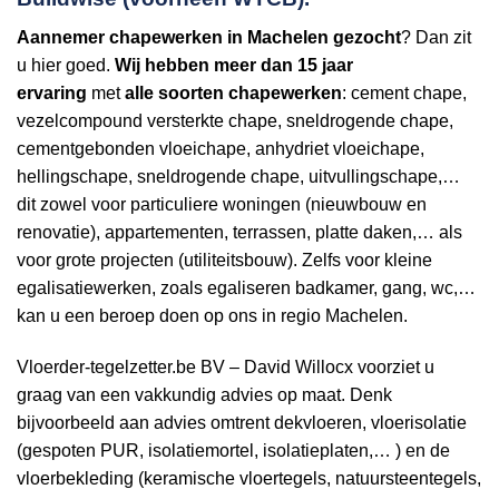
Aannemer
chapewerken in Machelen gezocht
? Dan zit
u hier goed.
Wij hebben
meer dan 15 jaar
ervaring
met
alle soorten chapewerken
: cement chape,
vezelcompound versterkte chape, sneldrogende chape,
cementgebonden vloeichape, anhydriet vloeichape,
hellingschape, sneldrogende chape, uitvullingschape,…
dit zowel voor particuliere woningen (nieuwbouw en
renovatie), appartementen, terrassen, platte daken,… als
voor grote projecten (utiliteitsbouw). Zelfs voor kleine
egalisatiewerken, zoals egaliseren badkamer, gang, wc,…
kan u een beroep doen op ons in regio Machelen.
Vloerder-tegelzetter.be BV – David Willocx voorziet u
graag van een vakkundig advies op maat. Denk
bijvoorbeeld aan advies omtrent dekvloeren, vloerisolatie
(gespoten PUR, isolatiemortel, isolatieplaten,… ) en de
vloerbekleding (keramische vloertegels, natuursteentegels,