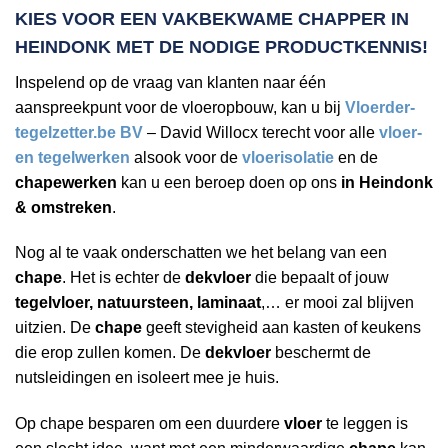
KIES VOOR EEN VAKBEKWAME
CHAPPER IN
HEINDONK
MET DE NODIGE PRODUCTKENNIS!
Inspelend op de vraag van klanten naar één
aanspreekpunt voor de vloeropbouw, kan u bij
Vloerder-
tegelzetter.be BV
– David Willocx terecht voor alle
vloer-
en tegelwerken
alsook voor de
vloerisolatie
en de
chapewerken
kan u een beroep doen op ons
in Heindonk
& omstreken
.
Nog al te vaak onderschatten we het belang van een
chape
. Het is echter de
dekvloer
die bepaalt of jouw
tegelvloer, natuursteen, laminaat
,… er mooi zal blijven
uitzien. De
chape
geeft stevigheid aan kasten of keukens
die erop zullen komen. De
dekvloer
beschermt de
nutsleidingen en isoleert mee je huis.
Op chape besparen om een duurdere
vloer
te leggen is