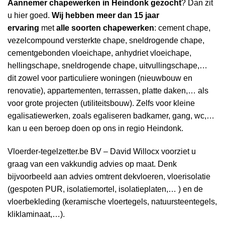
Aannemer
chapewerken in Heindonk gezocht
? Dan zit
u hier goed.
Wij hebben
meer dan 15 jaar
ervaring
met
alle soorten chapewerken
: cement chape,
vezelcompound versterkte chape, sneldrogende chape,
cementgebonden vloeichape, anhydriet vloeichape,
hellingschape, sneldrogende chape, uitvullingschape,…
dit zowel voor particuliere woningen (nieuwbouw en
renovatie), appartementen, terrassen, platte daken,… als
voor grote projecten (utiliteitsbouw). Zelfs voor kleine
egalisatiewerken, zoals egaliseren badkamer, gang, wc,…
kan u een beroep doen op ons in regio Heindonk.
Vloerder-tegelzetter.be BV – David Willocx voorziet u
graag van een vakkundig advies op maat. Denk
bijvoorbeeld aan advies omtrent dekvloeren, vloerisolatie
(gespoten PUR, isolatiemortel, isolatieplaten,… ) en de
vloerbekleding (keramische vloertegels, natuursteentegels,
kliklaminaat,…).