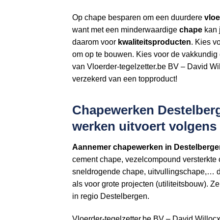
Op chape besparen om een duurdere
vloe
want met een minderwaardige
chape
kan j
daarom voor
kwaliteitsproducten
. Kies v
om op te bouwen. Kies voor de vakkundig 
van Vloerder-tegelzetter.be BV – David Wi
verzekerd van een topproduct!
Chapewerken Destelbergen
werken uitvoert volgen
Aannemer
chapewerken in Destelberge
cement chape, vezelcompound versterkte 
sneldrogende chape, uitvullingschape,… di
als voor grote projecten (utiliteitsbouw).
in regio Destelbergen.
Vloerder-tegelzetter.be BV – David Willoc