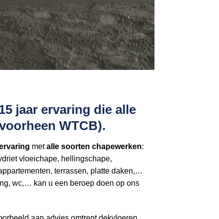
 jaar ervaring die alle
 (voorheen WTCB).
ervaring
met
alle soorten chapewerken
:
riet vloeichape, hellingschape,
appartementen, terrassen, platte daken,…
 gang, wc,… kan u een beroep doen op ons
voorbeeld aan advies omtrent dekvloeren,