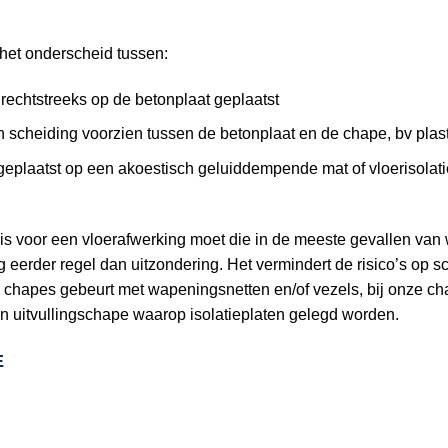
et onderscheid tussen:
rechtstreeks op de betonplaat geplaatst
n scheiding voorzien tussen de betonplaat en de chape, bv plast
eplaatst op een akoestisch geluiddempende mat of vloerisolatie
is voor een vloerafwerking moet die in de meeste gevallen van
erder regel dan uitzondering. Het vermindert de risico’s op s
 chapes gebeurt met wapeningsnetten en/of vezels, bij onze c
n uitvullingschape waarop isolatieplaten gelegd worden.
E