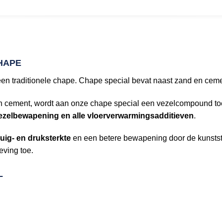
HAPE
 een traditionele chape. Chape special bevat naast zand en ce
 en cement, wordt aan onze chape special een vezelcompound 
 vezelbewapening en alle vloerverwarmingsadditieven
.
uig- en druksterkte
en een betere bewapening door de kunstst
eving toe.
L