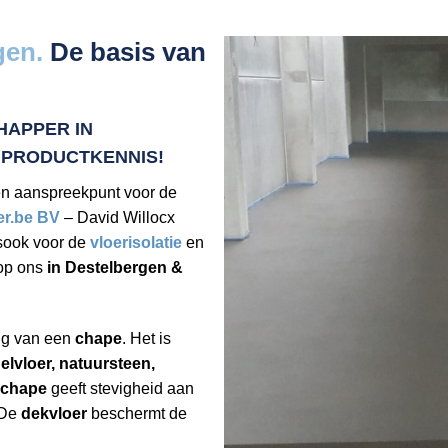
gen.
De basis van
HAPPER IN
 PRODUCTKENNIS!
én aanspreekpunt voor de
er.be BV
– David Willocx
sook voor de
vloerisolatie
en
op ons
in Destelbergen &
ng van een
chape
. Het is
elvloer, natuursteen,
chape
geeft stevigheid aan
 De
dekvloer
beschermt de