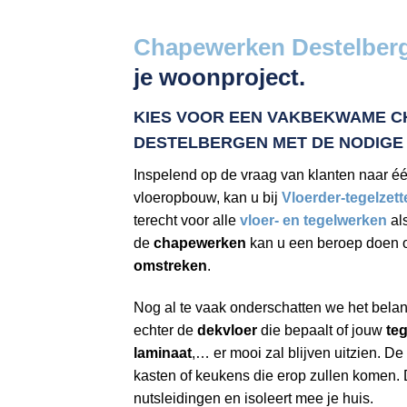
Chapewerken Destelber
je woonproject.
KIES VOOR EEN VAKBEKWAME
C
DESTELBERGEN
MET DE NODIGE
Inspelend op de vraag van klanten naar é
vloeropbouw, kan u bij
Vloerder-tegelzett
terecht voor alle
vloer- en tegelwerken
al
de
chapewerken
kan u een beroep doen 
omstreken
.
Nog al te vaak onderschatten we het bela
echter de
dekvloer
die bepaalt of jouw
teg
laminaat
,… er mooi zal blijven uitzien. De
kasten of keukens die erop zullen komen.
nutsleidingen en isoleert mee je huis.