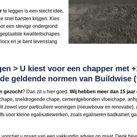
r
te leggen is een slecht idee,
e snel barsten krijgen. Kies
oor een stevige ondergrond
geplaatste kwaliteitschapes
llocx en je bent levenslang
 > U kiest voor een chapper met +15
s de geldende normen van Buildwise
n gezocht
? Dan zit u hier goed.
Wij hebben
meer dan 15 jaar 
chape, sneldrogende chape, cementgebonden vloeichape, anhyd
t zowel voor particuliere woningen (nieuwbouw en renovatie), 
 Zelfs voor kleine egalisatiewerken, zoals egaliseren badkamer,
x voorziet u graag van een vakkundig advies op maat. Denk bij