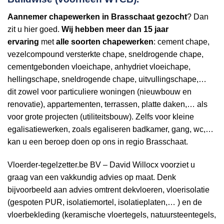
Aannemer
chapewerken in Brasschaat gezocht
? Dan
zit u hier goed.
Wij hebben
meer dan 15 jaar
ervaring
met
alle soorten chapewerken
: cement chape,
vezelcompound versterkte chape, sneldrogende chape,
cementgebonden vloeichape, anhydriet vloeichape,
hellingschape, sneldrogende chape, uitvullingschape,…
dit zowel voor particuliere woningen (nieuwbouw en
renovatie), appartementen, terrassen, platte daken,… als
voor grote projecten (utiliteitsbouw). Zelfs voor kleine
egalisatiewerken, zoals egaliseren badkamer, gang, wc,…
kan u een beroep doen op ons in regio Brasschaat.
Vloerder-tegelzetter.be BV – David Willocx voorziet u
graag van een vakkundig advies op maat. Denk
bijvoorbeeld aan advies omtrent dekvloeren, vloerisolatie
(gespoten PUR, isolatiemortel, isolatieplaten,… ) en de
vloerbekleding (keramische vloertegels, natuursteentegels,